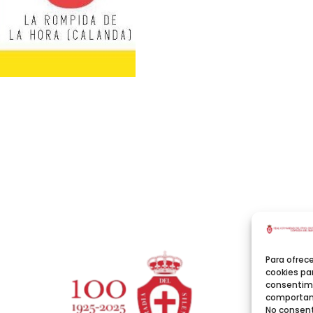
Para ofrec
cookies par
consentimi
comportami
No consent