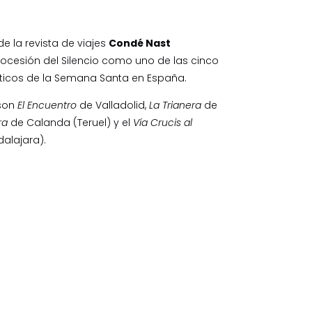
de la revista de viajes
Condé Nast
Procesión del Silencio como uno de las cinco
os de la Semana Santa en España.
 son
El Encuentro
de Valladolid,
La Trianera
de
ra
de Calanda (Teruel) y el
Vía Crucis al
alajara).