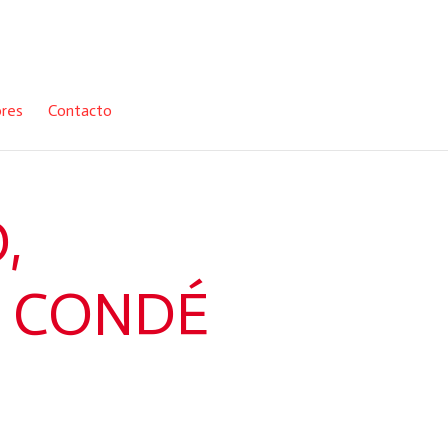
ores
Contacto
,
A CONDÉ